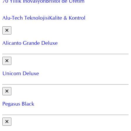
70 Yıllık İnovasyon
Bristol'de Üretim
Alu-Tech Teknolojisi
Kalite & Kontrol
✕
Alicanto Grande Deluxe
✕
Unicorn Deluxe
✕
Pegasus Black
✕