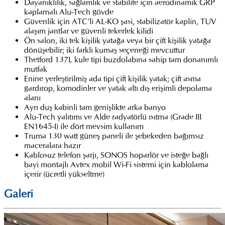
Dayanıklılık, sağlamlık ve stabilite için aerodinamik GRP
kaplamalı Alu-Tech gövde
Güvenlik için ATC’li AL-KO şasi, stabilizatör kaplin, TUV
alaşım jantlar ve güvenli tekerlek kilidi
Ön salon, iki tek kişilik yatağa veya bir çift kişilik yatağa
dönüşebilir; iki farklı kumaş seçeneği mevcuttur
Thetford 137L kule tipi buzdolabına sahip tam donanımlı
mutfak
Enine yerleştirilmiş ada tipi çift kişilik yatak; çift asma
gardırop, komodinler ve yatak altı dış erişimli depolama
alanı
Ayrı duş kabinli tam genişlikte arka banyo
Alu-Tech yalıtımı ve Alde radyatörlü ısıtma (Grade III
EN1645-I) ile dört mevsim kullanım
Truma 130 watt güneş paneli ile şebekeden bağımsız
maceralara hazır
Kablosuz telefon şarjı, SONOS hoparlör ve isteğe bağlı
bayi montajlı Avtex mobil Wi-Fi sistemi için kablolama
içerir (ücretli yükseltme)
Galeri