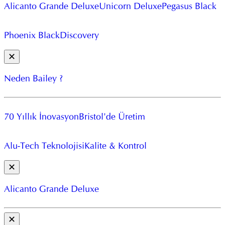
Alicanto Grande Deluxe
Unicorn Deluxe
Pegasus Black
Phoenix Black
Discovery
✕
Neden Bailey ?
70 Yıllık İnovasyon
Bristol'de Üretim
Alu-Tech Teknolojisi
Kalite & Kontrol
✕
Alicanto Grande Deluxe
✕