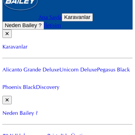
Ana Sayfa
Karavanlar
İletişim
Neden Bailey ?
✕
Karavanlar
Alicanto Grande Deluxe
Unicorn Deluxe
Pegasus Black
Phoenix Black
Discovery
✕
Neden Bailey ?