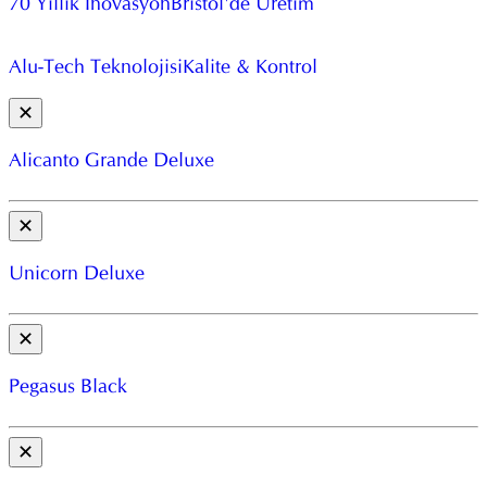
70 Yıllık İnovasyon
Bristol'de Üretim
Alu-Tech Teknolojisi
Kalite & Kontrol
✕
Alicanto Grande Deluxe
✕
Unicorn Deluxe
✕
Pegasus Black
✕