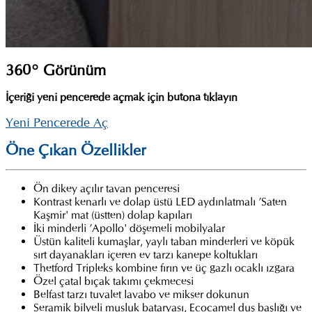
360° Görünüm
İçeriği yeni pencerede açmak için butona tıklayın
Yeni Pencerede Aç
Öne Çıkan Özellikler
Ön dikey açılır tavan penceresi
Kontrast kenarlı ve dolap üstü LED aydınlatmalı ’Saten
Kaşmir' mat (üstten) dolap kapıları
İki minderli ’Apollo' döşemeli mobilyalar
Üstün kaliteli kumaşlar, yaylı taban minderleri ve köpük
sırt dayanakları içeren ev tarzı kanepe koltukları
Thetford Tripleks kombine fırın ve üç gazlı ocaklı ızgara
Özel çatal bıçak takımı çekmecesi
Belfast tarzı tuvalet lavabo ve mikser dokunun
Seramik bilyeli musluk bataryası, Ecocamel duş başlığı ve