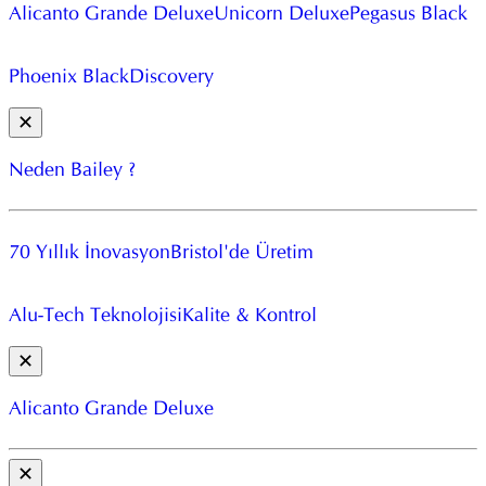
Alicanto Grande Deluxe
Unicorn Deluxe
Pegasus Black
Phoenix Black
Discovery
✕
Neden Bailey ?
70 Yıllık İnovasyon
Bristol'de Üretim
Alu-Tech Teknolojisi
Kalite & Kontrol
✕
Alicanto Grande Deluxe
✕