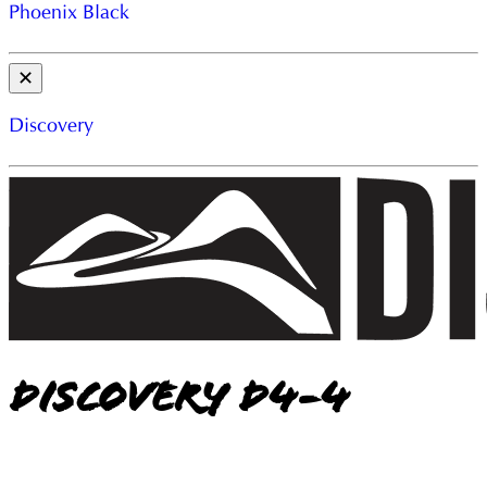
Phoenix Black
✕
Discovery
Discovery D4-4