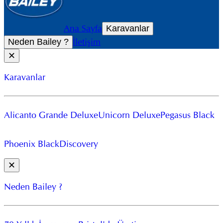
Ana Sayfa
Karavanlar
İletişim
Neden Bailey ?
✕
Karavanlar
Alicanto Grande Deluxe
Unicorn Deluxe
Pegasus Black
Phoenix Black
Discovery
✕
Neden Bailey ?